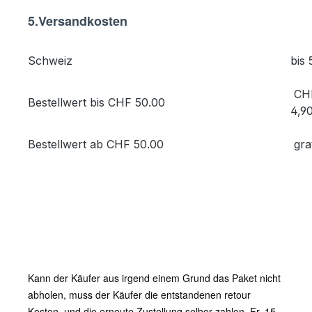
5.Versandkosten
Schweiz
bis
CH
Bestellwert bis CHF 50.00
4,9
Bestellwert ab CHF 50.00
gra
Kann der Käufer aus irgend einem Grund das Paket nicht
abholen, muss der Käufer die entstandenen retour
Kosten und die erneute Zustellung selber zahlen, Fr. 15.-