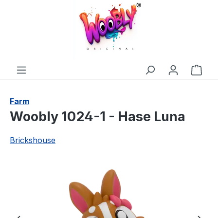
alt springen
Ware
Farm
Woobly 1024-1 - Hase Luna
Brickshouse
Bildergalerie überspringen