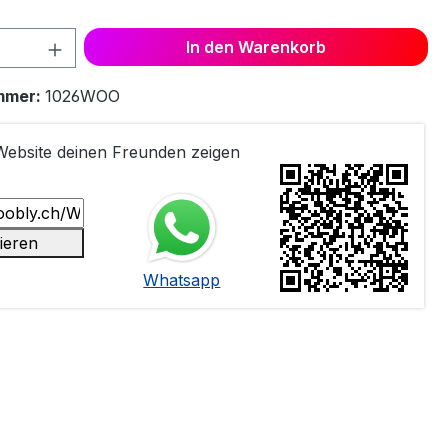
 Anzahl: Gib den gewünschten Wert ein 
In den Warenkorb
mmer:
1026WOO
 Website deinen Freunden zeigen
ieren
Whatsapp