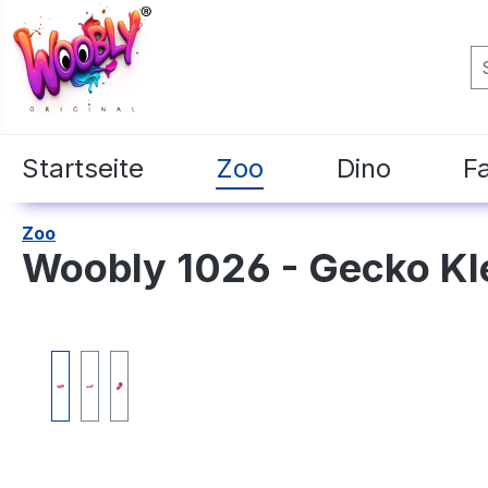
springen
Zur Hauptnavigation springen
Startseite
Zoo
Dino
F
Zoo
Woobly 1026 - Gecko Kl
Bildergalerie überspringen