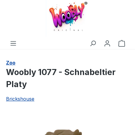
alt springen
Ware
Zoo
Woobly 1077 - Schnabeltier
Platy
Brickshouse
Bildergalerie überspringen