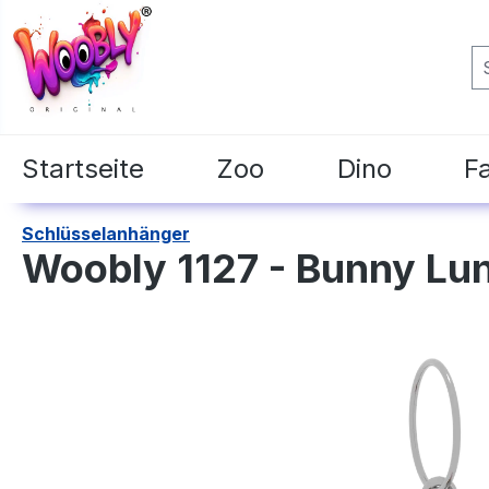
springen
Zur Hauptnavigation springen
Startseite
Zoo
Dino
F
Schlüsselanhänger
Woobly 1127 - Bunny Lu
Bildergalerie überspringen