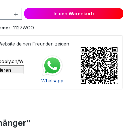
 Anzahl: Gib den gewünschten Wert ein 
In den Warenkorb
mmer:
1127WOO
 Website deinen Freunden zeigen
ieren
Whatsapp
nhänger"