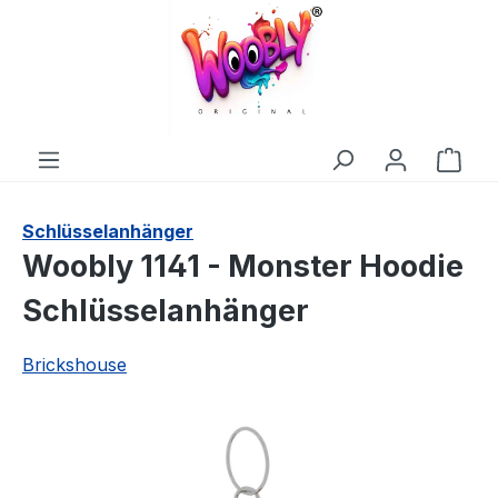
alt springen
Ware
Schlüsselanhänger
Woobly 1141 - Monster Hoodie
Schlüsselanhänger
Brickshouse
Bildergalerie überspringen