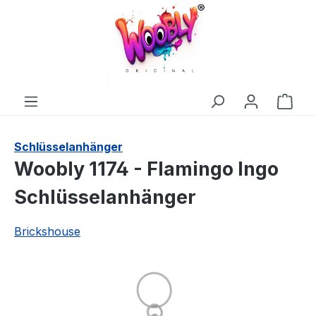
alt springen
Ware
Schlüsselanhänger
Woobly 1174 - Flamingo Ingo
Schlüsselanhänger
Brickshouse
Bildergalerie überspringen